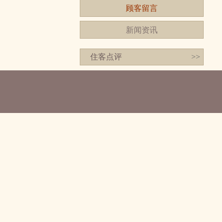
顾客留言
新闻资讯
住客点评
>>